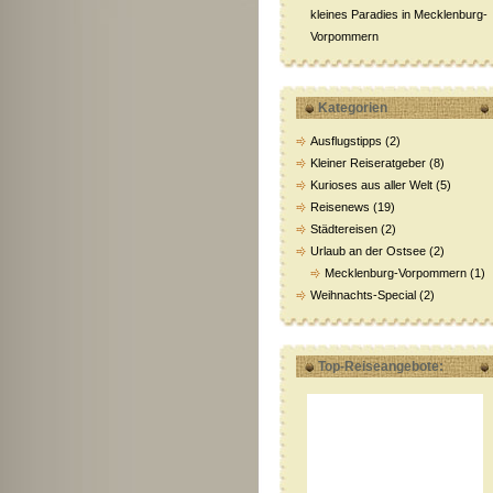
kleines Paradies in Mecklenburg-
Vorpommern
Kategorien
Ausflugstipps
(2)
Kleiner Reiseratgeber
(8)
Kurioses aus aller Welt
(5)
Reisenews
(19)
Städtereisen
(2)
Urlaub an der Ostsee
(2)
Mecklenburg-Vorpommern
(1)
Weihnachts-Special
(2)
Top-Reiseangebote: