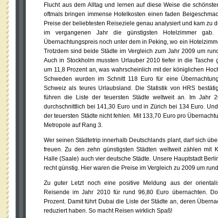
Flucht aus dem Alltag und lernen auf diese Weise die schönste
oftmals bringen immense Hotelkosten einen faden Beigeschmac
Preise der beliebtesten Reiseziele genau analysiert und kam zu 
im vergangenen Jahr die günstigsten Hotelzimmer gab
Übernachtungspreis noch unter dem in Peking, wo ein Hotelzimmer
Trotzdem sind beide Städte im Vergleich zum Jahr 2009 um rund
Auch in Stockholm mussten Urlauber 2010 tiefer in die Tasche g
um 11,8 Prozent an, was wahrscheinlich mit der königlichen Hoc
Schweden wurden im Schnitt 118 Euro für eine Übernachtung 
Schweiz als teures Urlaubsland. Die Statistik von HRS bestäti
führen die Liste der teuersten Städte weltweit an. Im Jahr 
durchschnittlich bei 141,30 Euro und in Zürich bei 134 Euro. Un
der teuersten Städte nicht fehlen. Mit 133,70 Euro pro Übernachtu
Metropole auf Rang 3.
Wer seinen Städtetrip innerhalb Deutschlands plant, darf sich ü
freuen. Zu den zehn günstigsten Städten weltweit zählen mit
Halle (Saale) auch vier deutsche Städte. Unsere Hauptstadt Berli
recht günstig. Hier waren die Preise im Vergleich zu 2009 um run
Zu guter Letzt noch eine positive Meldung aus der oriental
Reisende im Jahr 2010 für rund 96,80 Euro übernachten. Do
Prozent. Damit führt Dubai die Liste der Städte an, deren Übern
reduziert haben. So macht Reisen wirklich Spaß!