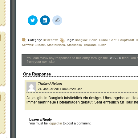
Klick,
Klick,
Klick,
um
um
um
über
auf
auf
Twitter
LinkedIn
Reddit
zu
zu
zu
teilen
teilen
teilen
Category:
Reisenews
Tags:
Bangkok
,
Berlin
,
Dubai
,
Genf
,
Hauptstadt
,
H
(Wird
(Wird
(Wird
Schweiz
,
Städte
,
Städtereisen
,
Stockholm
,
Thailand
,
Zürich
in
in
in
neuem
neuem
neuem
Fenster
Fenster
Fenster
You can follow any responses to this entry through the
RSS 2.0
feed. You
geöffnet)
geöffnet)
geöffnet)
from your own site.
One Response
Thailand Reisen
24. Januar 2011 um 02:29 Uhr
Ja, es gibt in Bangkok tatsächlich ein riesiges Überangebot an H
immer mehr neue Hotelanlagen gebaut. Sehr erfreulich für Tourist
Leave a Reply
You must be
logged in
to post a comment.