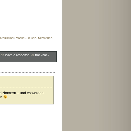
otelzimmer
,
Moskau
,
reisen
,
Schweden
,
 can
leave a response
, or
trackback
otelzimmern – und es werden
en