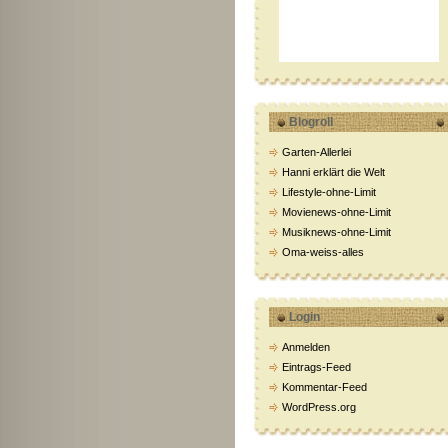
Blogroll
Garten-Allerlei
Hanni erklärt die Welt
Lifestyle-ohne-Limit
Movienews-ohne-Limit
Musiknews-ohne-Limit
Oma-weiss-alles
Login
Anmelden
Eintrags-Feed
Kommentar-Feed
WordPress.org