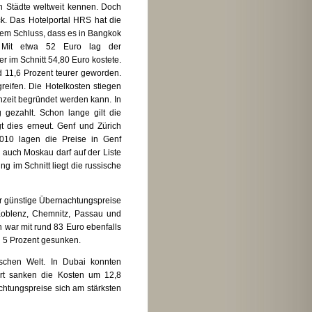
n Städte weltweit kennen. Doch
k. Das Hotelportal HRS hat die
dem Schluss, dass es in Bangkok
. Mit etwa 52 Euro lag der
 im Schnitt 54,80 Euro kostete.
 11,6 Prozent teurer geworden.
reifen. Die Hotelkosten stiegen
hzeit begründet werden kann. In
gezahlt. Schon lange gilt die
gt dies erneut. Genf und Zürich
2010 lagen die Preise in Genf
d auch Moskau darf auf der Liste
ng im Schnitt liegt die russische
ber günstige Übernachtungspreise
 Koblenz, Chemnitz, Passau und
n war mit rund 83 Euro ebenfalls
d 5 Prozent gesunken.
ischen Welt. In Dubai konnten
rt sanken die Kosten um 12,8
achtungspreise sich am stärksten