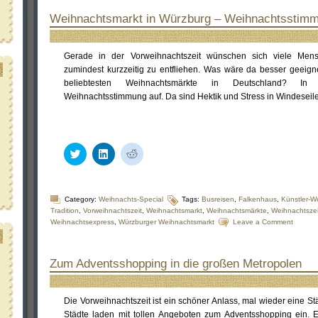
Weihnachtsmarkt in Würzburg – Weihnachtsstimmu
Gerade in der Vorweihnachtszeit wünschen sich viele Men
zumindest kurzzeitig zu entfliehen. Was wäre da besser geeign
beliebtesten Weihnachtsmärkte in Deutschland? In
Weihnachtsstimmung auf. Da sind Hektik und Stress in Windeseil
Klick,
Klick,
Klick,
um
um
um
über
auf
auf
Twitter
LinkedIn
Reddit
zu
zu
zu
teilen
teilen
teilen
Category:
Weihnachts-Special
Tags:
Busreisen
,
Falkenhaus
,
Künstler-W
(Wird
(Wird
(Wird
Tradition
,
Vorweihnachtszeit
,
Weihnachtsmarkt
,
Weihnachtsmärkte
,
Weihnachtszei
in
in
in
Weihnachtsexpress
,
Würzburger Weihnachtsmarkt
Leave a Comment
neuem
neuem
neuem
Fenster
Fenster
Fenster
geöffnet)
geöffnet)
geöffnet)
Zum Adventsshopping in die großen Metropolen
Die Vorweihnachtszeit ist ein schöner Anlass, mal wieder eine S
Städte laden mit tollen Angeboten zum Adventsshopping ein. Ei