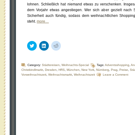
lohnen. Schließlich hat niemand etwas zu verschenken. Insge
dem Vorjahr etwas angestiegen. Wer sich aber gezielt nach 
Sicherheit auch fündig, sodass dem weihnachtlichen Shoppin
steht.
more…
Klick,
Klick,
Klick,
um
um
um
über
auf
auf
Twitter
LinkedIn
Reddit
zu
zu
zu
teilen
teilen
teilen
Category:
Städtereisen
,
Weihnachts-Special
Tags:
Adventsshopping
,
An
(Wird
(Wird
(Wird
Christkindlmarkt
,
Dresden
,
HRS
,
München
,
New York
,
Nürnberg
,
Prag
,
Preise
,
Stä
in
in
in
Vorweihnachtszeit
,
Weihnachtsmarkt
,
Weihnachtszeit
Leave a Comment
neuem
neuem
neuem
Fenster
Fenster
Fenster
geöffnet)
geöffnet)
geöffnet)