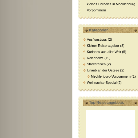
kleines Paradies in Mecklenburg-
Vorpommern
Kategorien
Ausflugstipps
(2)
Kleiner Reiseratgeber
(8)
Kurioses aus aller Welt
(5)
Reisenews
(19)
Städtereisen
(2)
Urlaub an der Ostsee
(2)
Mecklenburg-Vorpommern
(1)
Weihnachts-Special
(2)
Top-Reiseangebote: