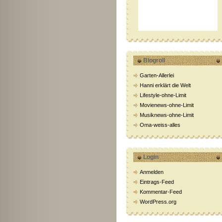
Blogroll
Garten-Allerlei
Hanni erklärt die Welt
Lifestyle-ohne-Limit
Movienews-ohne-Limit
Musiknews-ohne-Limit
Oma-weiss-alles
Login
Anmelden
Eintrags-Feed
Kommentar-Feed
WordPress.org