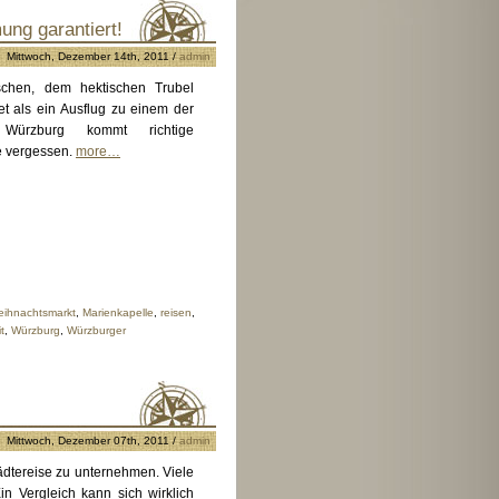
ng garantiert!
Mittwoch, Dezember 14th, 2011 /
admin
schen, dem hektischen Trubel
et als ein Ausflug zu einem der
 Würzburg kommt richtige
e vergessen.
more…
eihnachtsmarkt
,
Marienkapelle
,
reisen
,
t
,
Würzburg
,
Würzburger
Mittwoch, Dezember 07th, 2011 /
admin
tädtereise zu unternehmen. Viele
n Vergleich kann sich wirklich