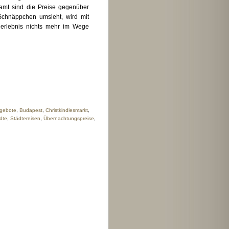
samt sind die Preise gegenüber
Schnäppchen umsieht, wird mit
gerlebnis nichts mehr im Wege
gebote
,
Budapest
,
Christkindlesmarkt
,
dte
,
Städtereisen
,
Übernachtungspreise
,