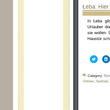
Łeba: Hier
In Łeba gib
Urlauber dü
sie wollen.
Haustür sch
Klick,
K
um
über
a
Twitter
L
zu
z
teilen
t
Category:
Rei
(Wird
(
in
i
Ostsee
,
Seebad
,
neuem
Fenster
F
geöffnet)
g