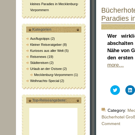
kleines Paradies in Mecklenburg-
Bücherhote
Vorpommern
Paradies 
Kategorien
Wer wirkl
Ausflugstipps
(2)
abschalten 
Kleiner Reiseratgeber
(8)
Nähe von Gü
Kurioses aus aller Welt
(5)
Reisenews
(19)
den ersten
Städtereisen
(2)
more…
Urlaub an der Ostsee
(2)
Mecklenburg-Vorpommern
(1)
Weihnachts-Special
(2)
Klick,
K
um
über
a
Top-Reiseangebote:
Twitter
L
zu
z
teilen
t
Category:
Mec
(Wird
(
in
i
Bücherhotel Gro
neuem
Comment
Fenster
F
geöffnet)
g