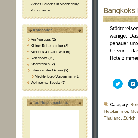
kleines Paradies in Mecklenburg-
Bangkoks 
Vorpommern
Städtereise
Kategorien
wenige. Das
Ausflugstipps
(2)
genauer unt
Kleiner Reiseratgeber
(8)
hervor, da
Kurioses aus aller Welt
(5)
Hotelzimmer
Reisenews
(19)
Städtereisen
(2)
Urlaub an der Ostsee
(2)
Mecklenburg-Vorpommern
(1)
Klick,
K
Weihnachts-Special
(2)
um
über
a
Twitter
L
zu
z
teilen
t
Top-Reiseangebote:
Category:
Rei
(Wird
(
in
i
Hotelzimmer
,
Mo
neuem
Thailand
,
Zürich
Fenster
F
geöffnet)
g