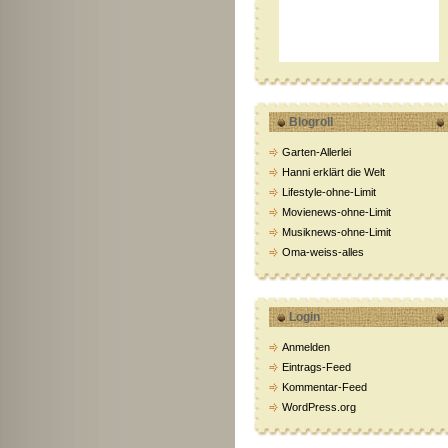
Blogroll
Garten-Allerlei
Hanni erklärt die Welt
Lifestyle-ohne-Limit
Movienews-ohne-Limit
Musiknews-ohne-Limit
Oma-weiss-alles
Login
Anmelden
Eintrags-Feed
Kommentar-Feed
WordPress.org