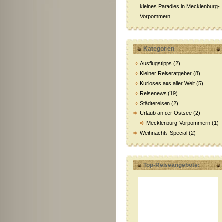
kleines Paradies in Mecklenburg-
Vorpommern
Kategorien
Ausflugstipps
(2)
Kleiner Reiseratgeber
(8)
Kurioses aus aller Welt
(5)
Reisenews
(19)
Städtereisen
(2)
Urlaub an der Ostsee
(2)
Mecklenburg-Vorpommern
(1)
Weihnachts-Special
(2)
Top-Reiseangebote: