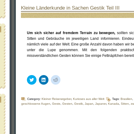
Kleine Länderkunde in Sachen Gestik Teil III
Um sich sicher auf fremdem Terrain zu bewegen,
sollten si
Sitten und Gebräuche im jeweiligen Land informieren. Eindeu
nämlich viele auf der Welt. Eine große Anzahl davon haben wir be
unter die Lupe genommen. Mit den folgenden praktisch
missverständlichen Gesten können Sie einige Fettnäpfchen bereit
Klick,
Klick,
Klick,
um
um
um
über
auf
auf
Twitter
LinkedIn
Reddit
zu
zu
zu
teilen
teilen
teilen
Category:
Kleiner Reiseratgeber
,
Kurioses aus aller Welt
Tags:
Brasilien
,
(Wird
(Wird
(Wird
geschlossene Augen
,
Geste
,
Gesten
,
Gestik
,
Japan
,
Japaner
,
Kanada
,
Sitten
,
zw
in
in
in
neuem
neuem
neuem
Fenster
Fenster
Fenster
geöffnet)
geöffnet)
geöffnet)