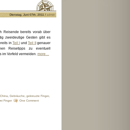
Dienstag, Juni 07th, 2011 /
admin
ch Reisende bereits vorab über
tig zweideutige Gesten gibt es
reits in
Teil I
und
Teil II
genauer
en Reisetipps zu eventuell
s im Vorfeld vermeiden.
more…
China
,
Gebräuche
,
gekreuzte Finger
,
ei Finger
One Comment