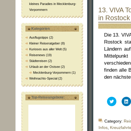
kleines Paradies in Mecklenburg-
13. VIVA T
Vorpommern
in Rostock
Kategorien
Die 13. VIVA
Ausflugstipps
(2)
Rostock sta
Kleiner Reiseratgeber
(8)
Ländern auf
Kurioses aus aller Welt
(5)
Reisenews
(19)
Mittelpun
Städtereisen
(2)
verschiede
Urlaub an der Ostsee
(2)
finden alle
Mecklenburg-Vorpommern
(1)
den nächste
Weihnachts-Special
(2)
Top-Reiseangebote:
Klick,
K
um
über
a
Twitter
L
zu
z
teilen
t
Category:
Rei
(Wird
(
in
i
Infos
,
Kreuzfahrt