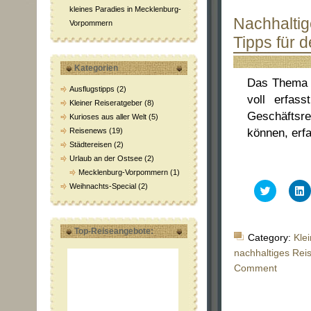
kleines Paradies in Mecklenburg-
Nachhaltig
Vorpommern
Tipps für 
Kategorien
Das Thema N
Ausflugstipps
(2)
voll erfas
Kleiner Reiseratgeber
(8)
Geschäftsr
Kurioses aus aller Welt
(5)
Reisenews
(19)
können, erfa
Städtereisen
(2)
Urlaub an der Ostsee
(2)
Mecklenburg-Vorpommern
(1)
Weihnachts-Special
(2)
Klick,
K
um
über
a
Twitter
L
zu
z
Top-Reiseangebote:
teilen
t
Category:
Kle
(Wird
(
in
i
nachhaltiges Rei
neuem
Comment
Fenster
F
geöffnet)
g