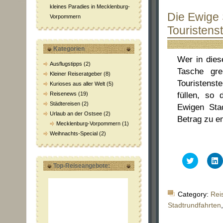
kleines Paradies in Mecklenburg-
Die Ewige 
Vorpommern
Touristens
Kategorien
Wer in dies
Ausflugstipps
(2)
Tasche gre
Kleiner Reiseratgeber
(8)
Touristenst
Kurioses aus aller Welt
(5)
Reisenews
(19)
füllen, so
Städtereisen
(2)
Ewigen Stad
Urlaub an der Ostsee
(2)
Betrag zu en
Mecklenburg-Vorpommern
(1)
Weihnachts-Special
(2)
Klick,
K
um
Top-Reiseangebote:
über
a
Twitter
L
zu
z
teilen
t
Category:
Rei
(Wird
(
in
i
Stadtrundfahrten
neuem
Fenster
F