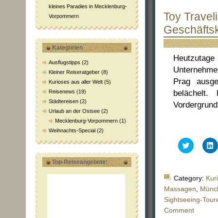
kleines Paradies in Mecklenburg-
Toy Travel
Vorpommern
Geschäfts
Kategorien
Heutzutage 
Ausflugstipps
(2)
Unternehme
Kleiner Reiseratgeber
(8)
Prag ausge
Kurioses aus aller Welt
(5)
Reisenews
(19)
belächelt.
Städtereisen
(2)
Vordergrund.
Urlaub an der Ostsee
(2)
Mecklenburg-Vorpommern
(1)
Weihnachts-Special
(2)
Klick,
K
um
über
a
Top-Reiseangebote:
Twitter
L
zu
z
teilen
t
Category:
Kur
(Wird
(
in
i
Massagen
,
Münc
neuem
Sightseeing-Tour
Fenster
F
geöffnet)
g
Comment