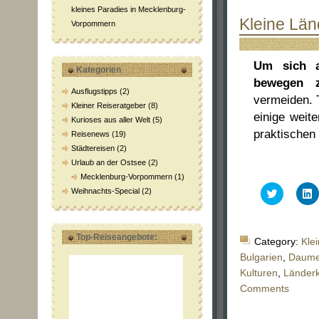
kleines Paradies in Mecklenburg-
Kleine Län
Vorpommern
Um sich a
Kategorien
bewegen 
Ausflugstipps
(2)
vermeiden. T
Kleiner Reiseratgeber
(8)
einige weit
Kurioses aus aller Welt
(5)
praktischen 
Reisenews
(19)
Städtereisen
(2)
Urlaub an der Ostsee
(2)
Mecklenburg-Vorpommern
(1)
Klick,
K
Weihnachts-Special
(2)
um
über
a
Twitter
L
zu
z
teilen
t
Top-Reiseangebote:
Category:
Kle
(Wird
(
in
i
Bulgarien
,
Daume
neuem
Kulturen
,
Länder
Fenster
F
geöffnet)
g
Comments