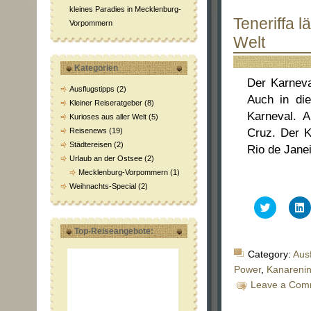
kleines Paradies in Mecklenburg-
Teneriffa 
Vorpommern
Welt
Kategorien
Der Karneva
Ausflugstipps
(2)
Auch in die
Kleiner Reiseratgeber
(8)
Karneval. A
Kurioses aus aller Welt
(5)
Reisenews
(19)
Cruz. Der K
Städtereisen
(2)
Rio de Janei
Urlaub an der Ostsee
(2)
Mecklenburg-Vorpommern
(1)
Weihnachts-Special
(2)
Klick,
K
um
über
a
Top-Reiseangebote:
Twitter
L
zu
z
teilen
t
Category:
Ausf
(Wird
(
in
i
Power
,
Kanarenin
neuem
Leave a Com
Fenster
F
geöffnet)
g