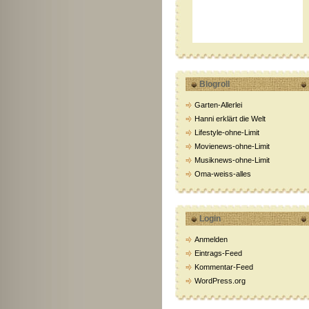
Blogroll
Garten-Allerlei
Hanni erklärt die Welt
Lifestyle-ohne-Limit
Movienews-ohne-Limit
Musiknews-ohne-Limit
Oma-weiss-alles
Login
Anmelden
Eintrags-Feed
Kommentar-Feed
WordPress.org