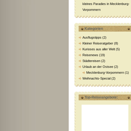
kleines Paradies in Mecklenburg-
Vorpommern
Kategorien
Ausflugstipps
(2)
Kleiner Reiseratgeber
(8)
Kurioses aus aller Welt
(5)
Reisenews
(19)
Städtereisen
(2)
Urlaub an der Ostsee
(2)
Mecklenburg-Vorpommern
(1)
Weihnachts-Special
(2)
Top-Reiseangebote: