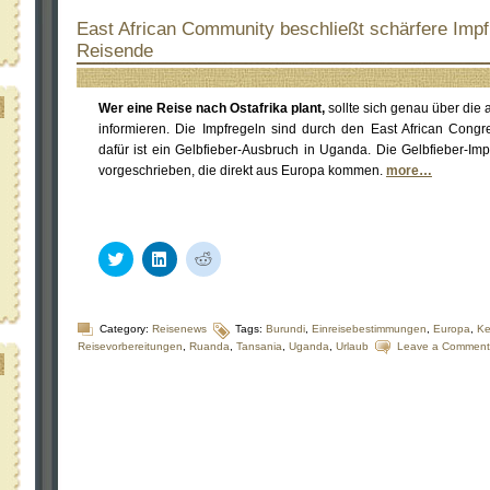
East African Community beschließt schärfere Impf
Reisende
Wer eine Reise nach Ostafrika plant,
sollte sich genau über die
informieren. Die Impfregeln sind durch den East African Congr
dafür ist ein Gelbfieber-Ausbruch in Uganda. Die Gelbfieber-Imp
vorgeschrieben, die direkt aus Europa kommen.
more…
Klick,
Klick,
Klick,
um
um
um
über
auf
auf
Twitter
LinkedIn
Reddit
zu
zu
zu
teilen
teilen
teilen
Category:
Reisenews
Tags:
Burundi
,
Einreisebestimmungen
,
Europa
,
Ke
(Wird
(Wird
(Wird
Reisevorbereitungen
,
Ruanda
,
Tansania
,
Uganda
,
Urlaub
Leave a Comment
in
in
in
neuem
neuem
neuem
Fenster
Fenster
Fenster
geöffnet)
geöffnet)
geöffnet)